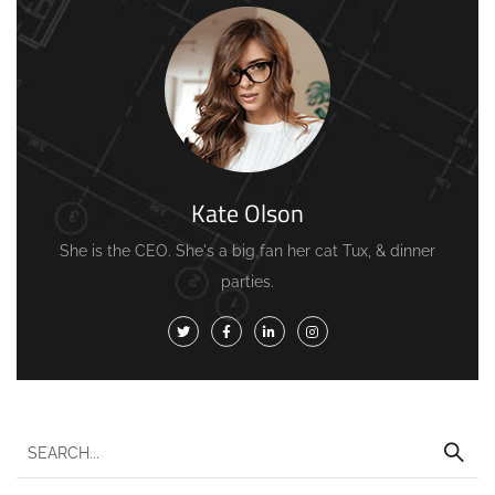
Kate Olson
She is the CEO. She's a big fan her cat Tux, & dinner
parties.