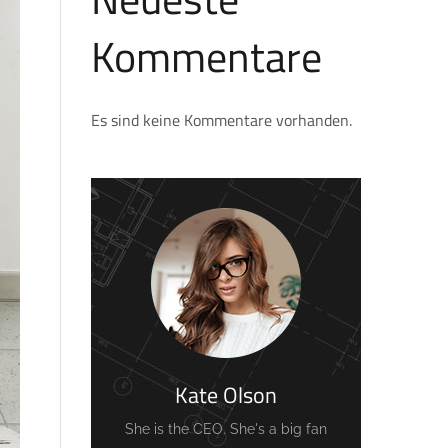
Kommentare
Es sind keine Kommentare vorhanden.
Kate Olson
She is the CEO. She's a big fan