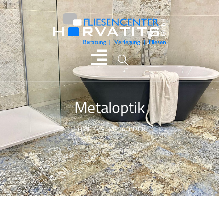
Metaloptik
HOME
METALOPTIK