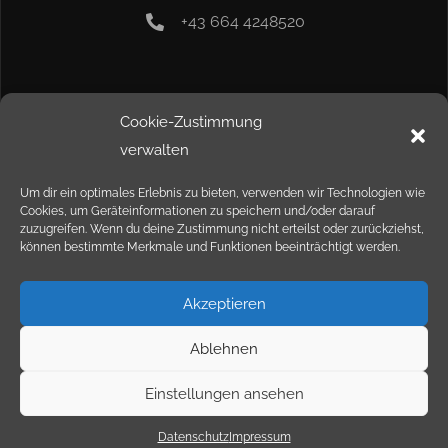
+43 664 4248520
Info
Cookie-Zustimmung
verwalten
Kontakt
Um dir ein optimales Erlebnis zu bieten, verwenden wir Technologien wie
Cookies, um Geräteinformationen zu speichern und/oder darauf
Impressum
zuzugreifen. Wenn du deine Zustimmung nicht erteilst oder zurückziehst,
können bestimmte Merkmale und Funktionen beeinträchtigt werden.
Datenschutz
Akzeptieren
Ablehnen
Einstellungen ansehen
Copyright © 2023 Fliesencenter Horvatits | Gestaltung und
Umsetzung
suxxess solution GmbH
Datenschutz
Impressum