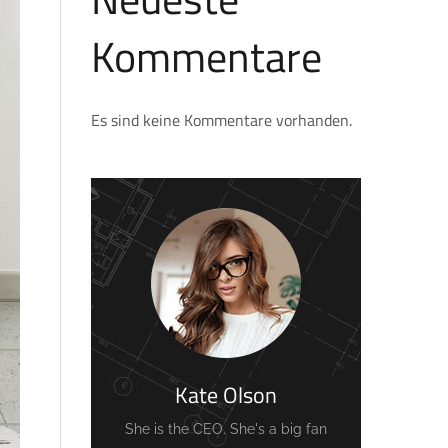
Kommentare
Es sind keine Kommentare vorhanden.
Kate Olson
She is the CEO. She's a big fan