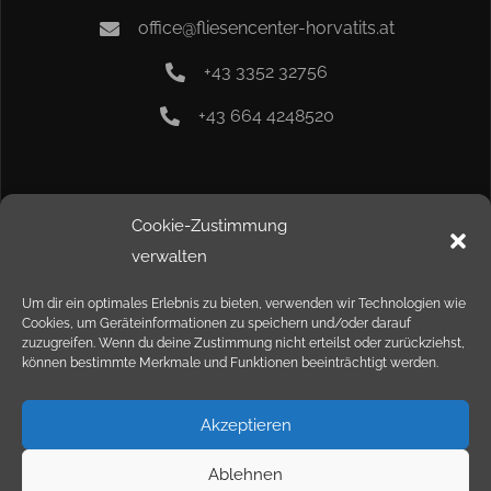
office@fliesencenter-horvatits.at
+43 3352 32756
+43 664 4248520
Info
Cookie-Zustimmung
verwalten
Kontakt
Um dir ein optimales Erlebnis zu bieten, verwenden wir Technologien wie
Cookies, um Geräteinformationen zu speichern und/oder darauf
Impressum
zuzugreifen. Wenn du deine Zustimmung nicht erteilst oder zurückziehst,
können bestimmte Merkmale und Funktionen beeinträchtigt werden.
Datenschutz
Akzeptieren
Ablehnen