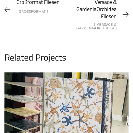
Großformat Fliesen
Versace &
GardeniaOrchidea
[ GROSSFORMAT ]
Fliesen
[ VERSACE &
GARDENIAORCHIDEA ]
Related Projects
Versace & Gardenia Orchidea Fliesen