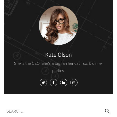
Kate Olson
She is the CEO. She's a big fan her cat Tux, & dinner
parties.