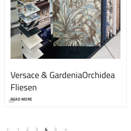
Versace & GardeniaOrchidea
Fliesen
READ MORE
1
2
3
4
5