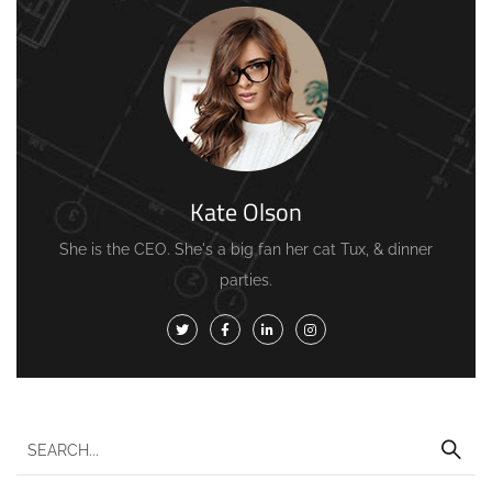
Kate Olson
She is the CEO. She's a big fan her cat Tux, & dinner
parties.