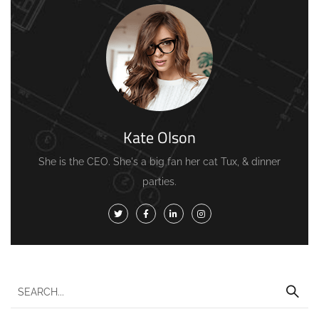
Kate Olson
She is the CEO. She's a big fan her cat Tux, & dinner
parties.