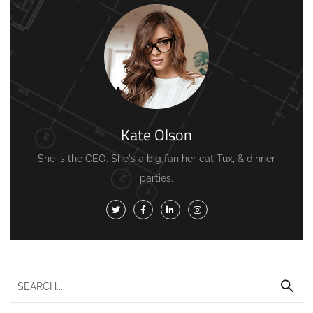
Kate Olson
She is the CEO. She's a big fan her cat Tux, & dinner
parties.