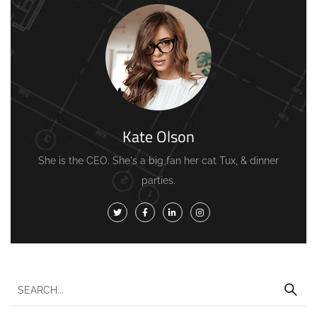
Kate Olson
She is the CEO. She's a big fan her cat Tux, & dinner
parties.