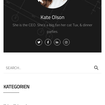
Kate Olson
She is the CEO. She's a big fan her cat Tux, & dinner
parties.
KATEGORIEN