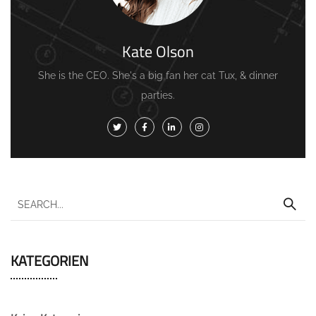
Kate Olson
She is the CEO. She's a big fan her cat Tux, & dinner
parties.
KATEGORIEN