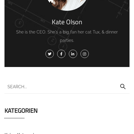
Kate Olson
She is the CEO. She's a big fan her cat Tux, & dinner
parties.
KATEGORIEN