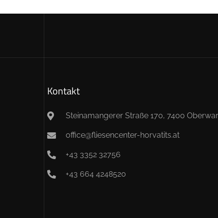
Kontakt
Steinamangerer Straße 170, 7400 Oberwar
office@fliesencenter-horvatits.at
+43 3352 32756
+43 664 4248520