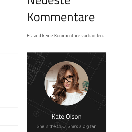
Kommentare
Es sind keine Kommentare vorhanden.
Kate Olson
She is the CEO. She's a big fan