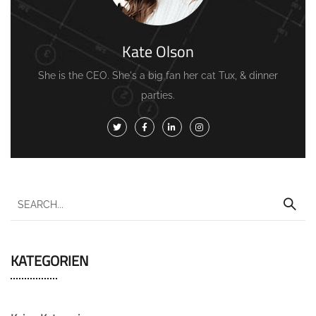
Kate Olson
She is the CEO. She's a big fan her cat Tux, & dinner
parties.
KATEGORIEN