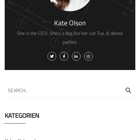
Kate Olson
She is the CEO. She's a big fan her cat Tux, & dinner
parties.
KATEGORIEN