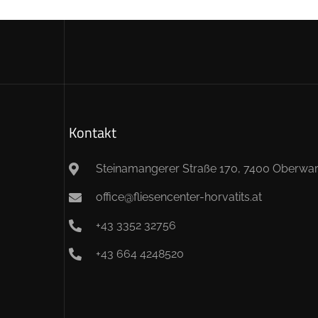
Kontakt
Steinamangerer Straße 170, 7400 Oberwar
office@fliesencenter-horvatits.at
+43 3352 32756
+43 664 4248520