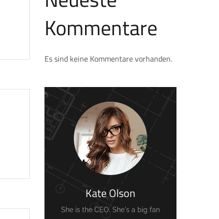
Kommentare
Es sind keine Kommentare vorhanden.
Kate Olson
She is the CEO. She's a big fan