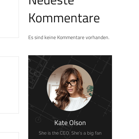
Kommentare
Es sind keine Kommentare vorhanden.
Kate Olson
She is the CEO. She's a big fan