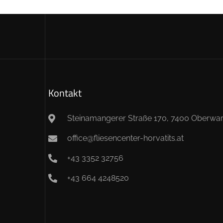
Kontakt
Steinamangerer Straße 170, 7400 Oberwar
office@fliesencenter-horvatits.at
+43 3352 32756
+43 664 4248520