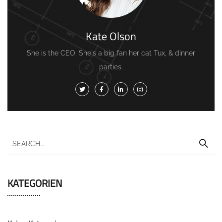
Kate Olson
She is the CEO. She's a big fan her cat Tux, & dinner
parties.
KATEGORIEN