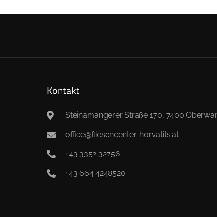
Kontakt
Steinamangerer Straße 170, 7400 Oberwar
office@fliesencenter-horvatits.at
+43 3352 32756
+43 664 4248520