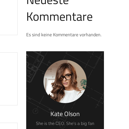
Kommentare
Es sind keine Kommentare vorhanden.
Kate Olson
She is the CEO. She's a big fan