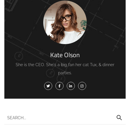
Kate Olson
She is the CEO. She's a big fan her cat Tux, & dinner
parties.