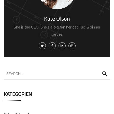
Kate Olson
She is the CEO. She's a big fan her cat Tux, & dinner
parties.
KATEGORIEN