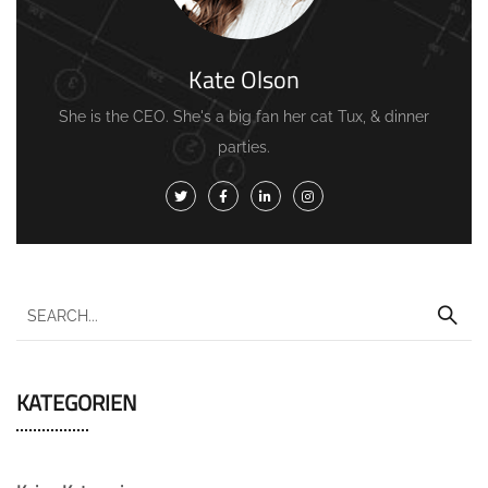
Kate Olson
She is the CEO. She's a big fan her cat Tux, & dinner
parties.
KATEGORIEN