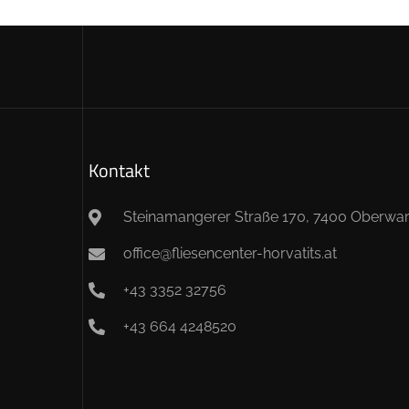
Kontakt
Steinamangerer Straße 170, 7400 Oberwar
office@fliesencenter-horvatits.at
+43 3352 32756
+43 664 4248520