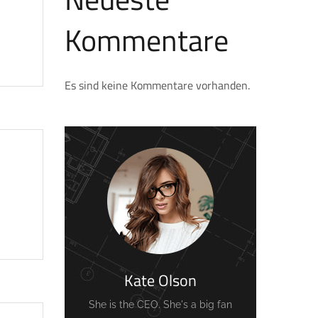
Kommentare
Es sind keine Kommentare vorhanden.
Kate Olson
She is the CEO. She's a big fan