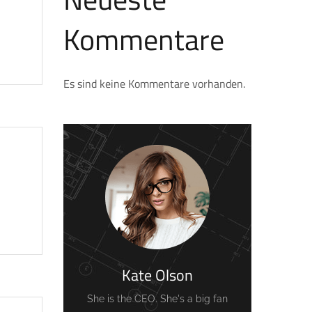
Kommentare
Es sind keine Kommentare vorhanden.
Kate Olson
She is the CEO. She's a big fan