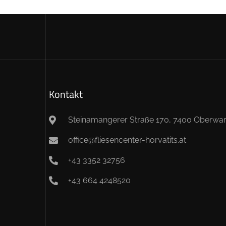
Kontakt
Steinamangerer Straße 170, 7400 Oberwar
office@fliesencenter-horvatits.at
+43 3352 32756
+43 664 4248520