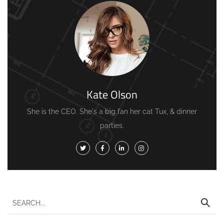
Kate Olson
She is the CEO. She's a big fan her cat Tux, & dinner
parties.